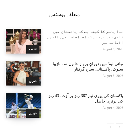
متعلقہ پوسٹس
ندا یاسر کا کہنا ہے کہ پاکستان میں
شادی شدہ مردوں کے اخراجات بھی والدین
اٹھاتے ہیں
August 5, 2026
ثقافت
تھائی لینڈ میں دورانِ پرواز خاتون سے نازیبا
سلوک، پاکستانی سیاح گرفتار
August 5, 2026
خبریں
پاکستان کی پوری ٹیم 387 رنز پر آؤٹ، 43 رنز
کی برتری حاصل
August 4, 2026
خبریں