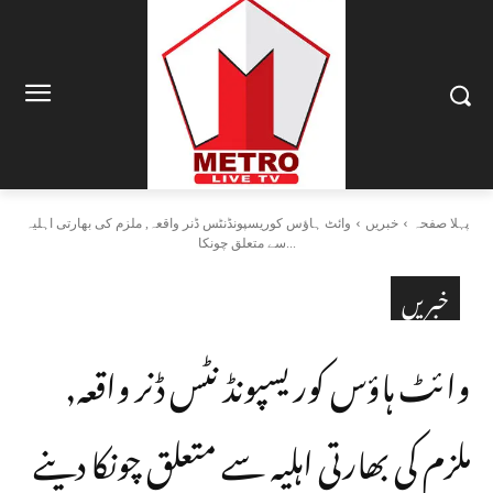
پہلا صفحہ
خبریں
وائٹ ہاؤس کوریسپونڈنٹس ڈنر واقعہ, ملزم کی بھارتی اہلیہ
سے متعلق چونکا...
خبریں
وائٹ ہاؤس کوریسپونڈنٹس ڈنر واقعہ,
ملزم کی بھارتی اہلیہ سے متعلق چونکا دینے