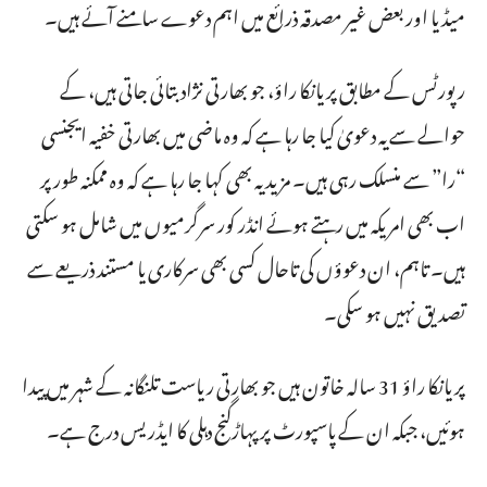
میڈیا اور بعض غیر مصدقہ ذرائع میں اہم دعوے سامنے آئے ہیں۔
رپورٹس کے مطابق پریانکا راؤ، جو بھارتی نژاد بتائی جاتی ہیں، کے
حوالے سے یہ دعویٰ کیا جا رہا ہے کہ وہ ماضی میں بھارتی خفیہ ایجنسی
“را” سے منسلک رہی ہیں۔ مزید یہ بھی کہا جا رہا ہے کہ وہ ممکنہ طور پر
اب بھی امریکہ میں رہتے ہوئے انڈر کور سرگرمیوں میں شامل ہو سکتی
ہیں۔ تاہم، ان دعوؤں کی تاحال کسی بھی سرکاری یا مستند ذریعے سے
تصدیق نہیں ہو سکی۔
پریانکا راؤ 31 سالہ خاتون ہیں جو بھارتی ریاست تلنگانہ کے شہر میں پیدا
ہوئیں، جبکہ ان کے پاسپورٹ پر پہاڑگنج دہلی کا ایڈریس درج ہے۔