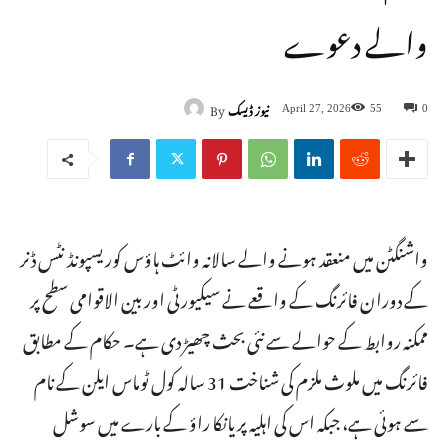
والے دعوے
نیوز ڈیسک
By
April 27, 2026
55
0
واشنگٹن میں منعقد ہونے والے سالانہ وائٹ ہاؤس کوریسپونڈنٹس ڈنر
کے دوران فائرنگ کے واقعے نے سیکیورٹی اور بین الاقوامی سطح پر
ممکنہ روابط کے حوالے سے نئی بحث چھیڑ دی ہے۔ حکام کے مطابق
فائرنگ میں ملوث ملزم کی شناخت 31 سالہ کول ٹوماس ایلن کے نام
سے ہوئی ہے، جبکہ اس کی اہلیہ پریانکا راؤ کے بارے میں سوشل