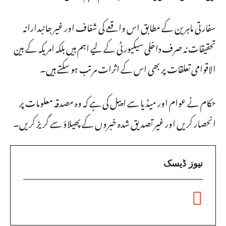
سفارتی ماہرین کے مطابق اس واقعے کی شفاف اور غیر جانبدارانہ
تحقیقات نہ صرف داخلی سیکیورٹی کے لیے اہم ہیں بلکہ امریکہ کے بین
الاقوامی تعلقات پر بھی اس کے اثرات مرتب ہو سکتے ہیں۔
حکام نے عوام اور میڈیا سے اپیل کی ہے کہ وہ مصدقہ معلومات پر
انحصار کریں اور غیر تصدیق شدہ خبروں کے پھیلاؤ سے گریز کریں۔
نیوز ڈیسک