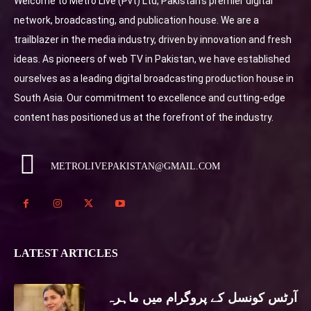
Welcome to Metro Live (Pvt) Ltd, Pakistan's premier digital
network, broadcasting, and publication house. We are a
trailblazer in the media industry, driven by innovation and fresh
ideas. As pioneers of web TV in Pakistan, we have established
ourselves as a leading digital broadcasting production house in
South Asia. Our commitment to excellence and cutting-edge
content has positioned us at the forefront of the industry.
METROLIVEPAKISTAN@GMAIL.COM
LATEST ARTICLES
آرٹس کونسل کے پروگرام میں ماہرہ