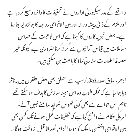
واقعے کے بعد سیکیورٹی اداروں نے تحقیقات کا دائرہ وسیع کر دیا ہے
اور ملزم کے ذاتی، پیشہ ورانہ اور بین الاقوامی روابط کا جائزہ لیا جا رہا
ہے۔ بعض تجزیہ کاروں کا کہنا ہے کہ اس نوعیت کے حساس
معاملات میں قیاس آرائیوں سے گریز کرنا ضروری ہے، کیونکہ غیر
مصدقہ اطلاعات سفارتی تناؤ کا باعث بن سکتی ہیں۔
ادھر، سابق صدر ڈونلڈ ٹرمپ سے متعلق بھی بعض حلقوں میں یہ تاثر
دیا جا رہا ہے کہ ممکنہ طور پر وہ اس مبینہ سازش کا ہدف ہو سکتے تھے،
تاہم اس حوالے سے بھی کوئی ٹھوس شواہد سامنے نہیں آئے۔
امریکی حکام نے واضح کیا ہے کہ تحقیقات مکمل ہونے تک کسی بھی
بین الاقوامی ایجنسی یا ملک کو موردِ الزام ٹھہرانا قبل از وقت ہوگا۔