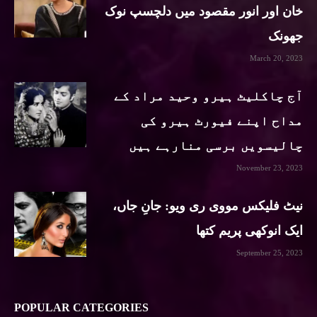
خان اور انور مقصود میں دلچسپ نوک
جھونک
March 20, 2023
آج چاکلیٹ ہیرو وحید مراد کے
مداح اپنے فیورٹ ہیرو کی
چالیسویں برسی منارہے ہیں
November 23, 2023
نیٹ فلیکس مووی ری ویو: جانِ جاں،
ایک انوکھی پریم کتھا
September 25, 2023
POPULAR CATEGORIES