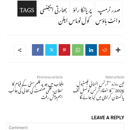
صدر ٹرمپ
پریانکا راؤ
بھارتی ایجنسی
TAGS
وائٹ ہاؤس
کول ٹوماس ایلن
Previous article
Next article
تین روزہ ’’آرٹس المنائی فیسٹیول
پنجاب میں جدید فلم سٹی کے قیام کا
2026‘‘ کا انعقاد آرٹس کونسل آف
اعلان، فلمی صنعت کی بحالی کی جانب
پاکستان کراچی میں کیا جائے گا
اہم پیش رفت
LEAVE A REPLY