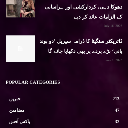
دھوکا دہی، کردارکشی اور ہراسانی
کے الزامات عائد کر دیے
July 16, 2026
ڈائریکٹر سنگیتا کا ڈرامہ سیریل ’دو بوند
پانی‘ بڑے پردے پر بھی دکھایا جائے گا
June 1, 2023
POPULAR CATEGORIES
213
خبریں
47
مضامین
32
باکس آفس