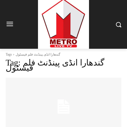
گندھارا انڈی پینڈنٹ فلم فیسٹول
Tags
گندھارا انڈی پینڈنٹ فلم
Tag:
فیسٹول