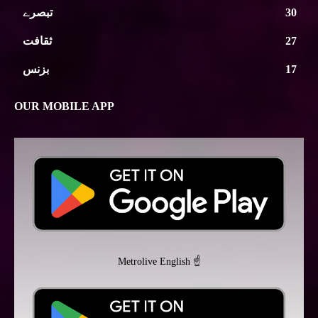
30
تبصرے
27
ثقافت
17
بزنس
OUR MOBILE APP
Metrolive English ☝️