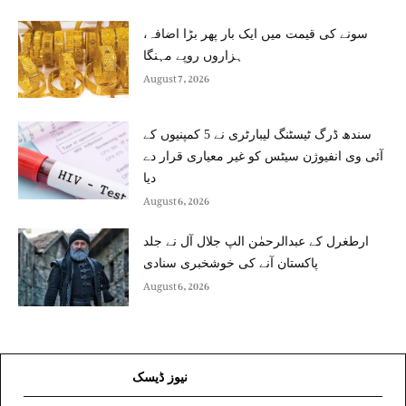
سونے کی قیمت میں ایک بار پھر بڑا اضافہ،
ہزاروں روپے مہنگا
August 7, 2026
سندھ ڈرگ ٹیسٹنگ لیبارٹری نے 5 کمپنیوں کے
آئی وی انفیوژن سیٹس کو غیر معیاری قرار دے
دیا
August 6, 2026
ارطغرل کے عبدالرحمٰن الپ جلال آل نے جلد
پاکستان آنے کی خوشخبری سنادی
August 6, 2026
نیوز ڈیسک