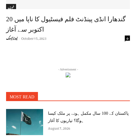
خبریں
گندھارا انڈی پینڈنٹ فلم فیسٹیول کا ناپا میں 20
اکتوبر سے آغاز
October 15, 2023
نیوز ڈیسک
0
-
- Advertisment -
MOST READ
پاکستان کے 100 سال مکمل ہونے پر ملک کیسا
ہوگا؟ تیاریوں کا آغاز
August 7, 2026