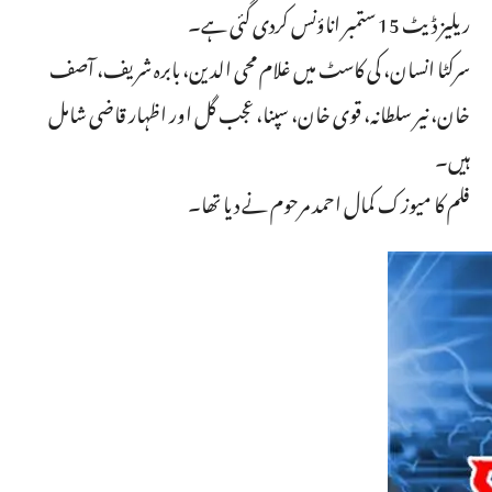
ریلیز ڈیٹ 15 ستمبر اناؤنس کردی گئی ہے۔
سرکٹا انسان، کی کاسٹ میں غلام محی الدین، بابرہ شریف، آصف
خان، نیر سلطانہ، قوی خان، سپنا، عجب گل اور اظہار قاضی شامل
ہیں۔
فلم کا میوزک کمال احمد مرحوم نے دیا تھا۔