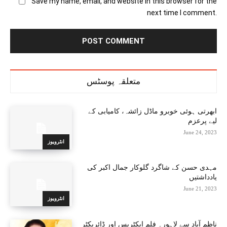
Save my name, email, and website in this browser for the
next time I comment.
متعلقہ پوسٹس
ابھرتی ہوئی خوبرو ماڈل زائشہ، کامیابی کے
لیے پرعزم
June 24, 2023
انٹرویوز
مہدی حسن کے شاگرد گلوکار جمال اکبر کی
یادداشتیں
June 21, 2023
انٹرویوز
ناظم آباد سے لاہور۔ فلم ایکٹریس اور ڈائریکٹر