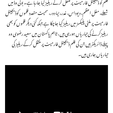
فلم کو ڈیجیٹل فارمیٹ پر منتقل کرکے ریلیز کیا جارہا ہے۔ بولی وڈ میں
شعلے، مغل اعظم، دیوداس، غدر، نیا دور، سمیت متعدد فلموں کوڈیجیٹل
فارمیٹ پر ملٹی پلیکسز میں ریلیز کیا جاچکا ہے جبکہ کئی دیگر فلموں کو بھی
ریلیزکرنے کی تیاریاں ہورہی ہیں ، تاہم پاکستان میں سعید رضوی وہ
پہلے ڈائریکٹر ہیں جن کی فلم ڈیجیٹل فارمیٹ پر منتقل کرکے ریلیز کی
تیاریاں جاری ہیں۔