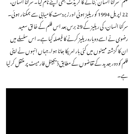
فلم ’سرکٹا انسان‘بنانے کا کریڈٹ بھی اپنے نام کیا۔ سرکٹا انسان،
22 اپریل 1994 کو ریلیز ہوئی اور زبردست کامیابی سے ہمکنار ہوئی۔
سرکٹا انسان، کی ریلیز کے 29 برس بعد اس فلم کے خالق سعید
رضوی نے اسے دوبارہ ریلیز کرنے کا فیصلہ کیا ہے۔ اس سلسلے میں
ان کا گزشتہ مہینوں میں کئی بار امریکا جانا ہوا، جہاں انہوں نے اپنی
فلم کو دور جدید کے تقاضوں کے مطابق ڈیجیٹل فارمیٹ پر منتقل کرلیا
ہے۔