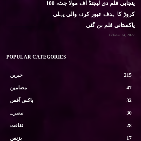
پنجابی فلم دی لیجنڈ آف مولا جٹ، 100
کروڑ کا ہدف عبور کرنے والی پہلی
پاکستانی فلم بن گئی
October 24, 2022
POPULAR CATEGORIES
215
خبریں
47
مضامین
32
باکس آفس
30
تبصرے
28
ثقافت
17
بزنس