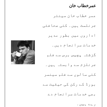
عمرخطاب خان
عمر خطاب خان سینئر
جرنلسٹ ہیں۔ کئی صحافتی
اداروں میں بطور مدیر
خدمات سرانجام دیں۔
گزشتہ پچیس برس سے فلم
جرنلزم سے وابستہ ہیں۔
کئی سالوں سے فلم سینسر
بورڈ کے رکن کی حیثیت سے
بھی خدمات سرانجام دے
رہے ہیں۔