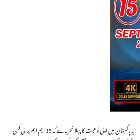
یہ پاکستان میں اپنی نوعیت کا پہلا تجربہ ہے کہ 35 ایم ایم پر بنی کسی