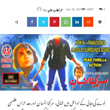
عمرخطاب خان
By
July 18, 2023
18497
0
نوے کی دہائی کے اوائل میں شانی، سرکٹا انسان اور بعد ازاں طلسمی