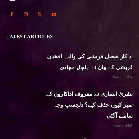
LATEST ARTICLES
اداکار فیصل قریشی کی والدہ افشاں
قریشی کے بیان نے ہلچل مچادی
May 20, 2024
بشریٰ انصاری نے معروف اداکاروں کے
نمبر کیوں حذف کیے؟ دلچسپ وجہ
سامنے آگئی
June 8, 2026