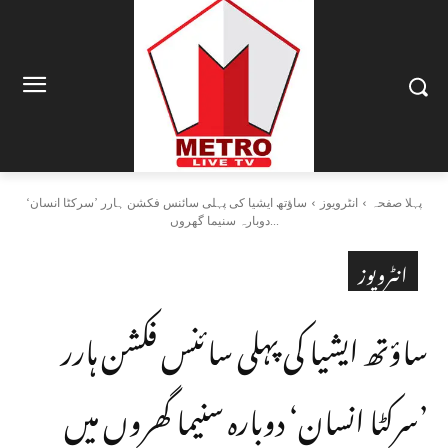
پہلا صفحہ
انٹرویوز
ساؤتھ ایشیا کی پہلی سائنس فکشن ہارر ’سرکٹا انسان‘
دوبارہ سنیما گھروں...
انٹرویوز
ساؤتھ ایشیا کی پہلی سائنس فکشن ہارر
’سرکٹا انسان‘ دوبارہ سنیما گھروں میں