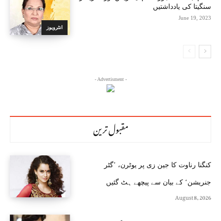
سنگیتا کی یادداشتیں
June 19, 2023
انٹرویوز
- Advertisment -
مقبول ترین
کنگنا رناوت کا جین زی پر یوٹرن، ’گٹر
جنریشن‘ کے بیان سے پیچھے ہٹ گئیں
August 8, 2026