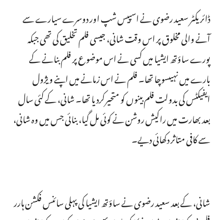
ڈائریکٹر سعید رضوی نے اسپیس شپ اور دوسرے سیارے سے
آنے والی مخلوق پر اس وقت شانی، جیسی فلم تخلیق کی تھی جبکہ
پورے ساؤتھ ایشیا میں کسی نے اس موضوع پر فلم بنانے کے
بارے میں نہیںسوچا تھا۔ فلم نے اس زمانے میں اپنے ویژول
ایفیکٹس کی بدولت فلم بینوں کو متحیرکردیا تھا۔ شانی، کے کئی سال
بعد بھارت میں راکیش روشن نے کوئی مل گیا، بنائی جس میں وہ شانی،
سے کافی متاثر دکھائی دیے۔
شانی، کے بعد سعید رضوی نے ساؤتھ ایشیا کی پہلی سائنس فکشن ہارر