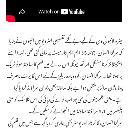
میٹرو لائیو ٹی وی کے لیے دیے گئے تفصیلی انٹرویو میں انہوں نے بتایا
کہ سرکٹا انسان، چونکہ 35 ایم ایم فارمیٹ پر بنائی گئی تھی، لہٰذا اسے
ڈیجیٹلائز کرنا مشکل امر تھا کیونکہ اس زمانے میں فلم کا ساؤنڈ مونو ٹریک
پر ہوتا تھا۔ سرکٹا انسان، کو دوبارہ ریلیز کے لیے اس کا پرنٹ ناصرف
پینا وژن سائز پر منتقل ہوا ہے بلکہ ساؤنڈ بھی ڈولبی سراؤنڈ کردیا گیا
ہے۔ یعنی فلم بینوں کی نئی پود اب نوے کی دہائی کی اس کلاسک کو ملٹی
پلیکسز میں 5.1 سراؤنڈ ساؤنڈ میں انجوائے کرسکیں گے۔
سرکٹا انسان، کا ٹریلر اور پوسٹر بھی جاری کردیا گیا ہے جس میں فلم کی