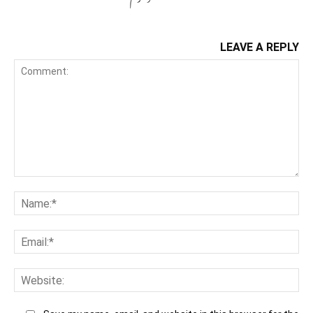
LEAVE A REPLY
Co
Na
Ema
Web