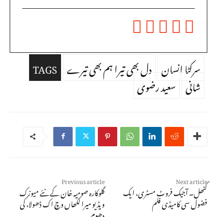
سرکٹا انسان
دل بھی تیرا ہم بھی تیرے
TAGS
شانی
سعید رضوی
Previous article
Next article
کٹھل۔ آجیک فروٹ مسٹری، ایک
گلوکارہ صومیہ خان کے نئے میوزک
فضول سی کامیڈی فلم
ویڈیو میرا لکھاں وچ اک ڈھولا، کی
دھوم