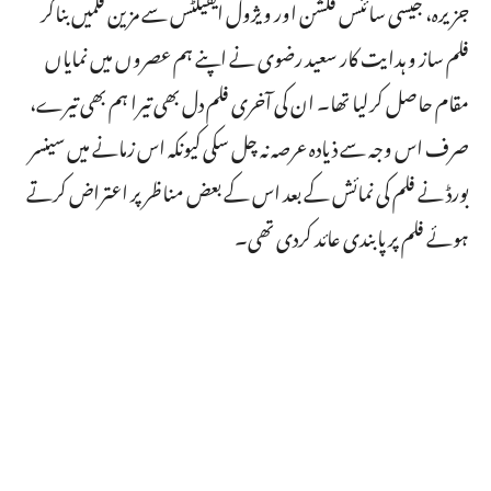
جزیرہ، جیسی سائنس فکشن اور ویژول ایفیکٹس سے مزین فلمیں بناکر
فلم ساز و ہدایت کار سعید رضوی نے اپنے ہم عصروں میں نمایاں
مقام حاصل کرلیا تھا۔ ان کی آخری فلم دل بھی تیرا ہم بھی تیرے،
صرف اس وجہ سے ذیادہ عرصہ نہ چل سکی کیونکہ اس زمانے میں سینسر
بورڈ نے فلم کی نمائش کے بعد اس کے بعض مناظر پر اعتراض کرتے
ہوئے فلم پر پابندی عائد کردی تھی۔