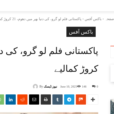
 صفحہ
باکس آفس
پاکستانی فلم لو گرو، کی دنیا بھر میں دھوم، 21 کروڑ کمالیے
باکس آفس
کروڑ کمالیے
نیوز ڈیسک
By
June 10, 2025
146
0