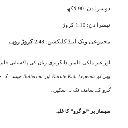
دوسرا دن: 90 لاکھ
تیسرا دن: 1.10 کروڑ
مجموعی ویک اینڈ کلیکشن:
2.43 کروڑ روپے
(انگر
بھی
لو
Karate Kid: Legends
اور
Ballerina
، اور ہالی وڈ فلمیں
جیسے کہ
ج
گرو
کے سامنے ٹک نہ سکیں۔
سینماز پر “لو گرو” کا غلبہ