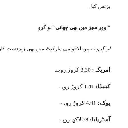
بزنس کیا۔
اوور سیز میں بھی چھائی “لو گرو”
لو گرو
نے بین الاقوامی مارکیٹ میں بھی زبردست کار
امریکہ:
3.30 کروڑ روپے
کینیڈا:
1.41 کروڑ روپے
یوکے:
4.91 کروڑ روپے
آسٹریلیا:
58 لاکھ روپے