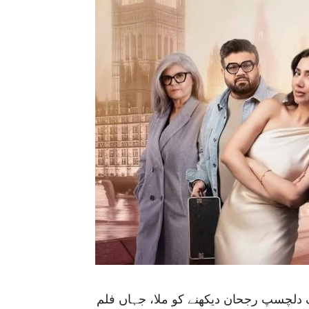
ی میں ایک دلچسپ رجحان دیکھنے کو ملا، جہاں فلم