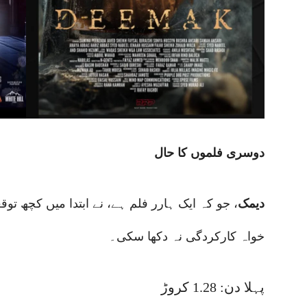
دوسری فلموں کا حال
دیمک
، جو کہ ایک ہارر فلم ہے، نے ابتدا میں کچھ تو
خواہ کارکردگی نہ دکھا سکی۔
پہلا دن: 1.28 کروڑ