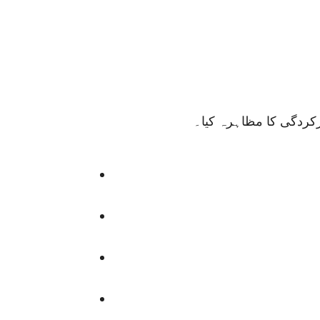
کردگی کا مظاہرہ کیا۔