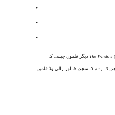
یزی زبان کی پاکستانی فلم) اور غیر ملکی فلمیں
The Window
دیگر فلموں جیسے کہ
ن 3
،
ہڈم 5
،
سجن 8