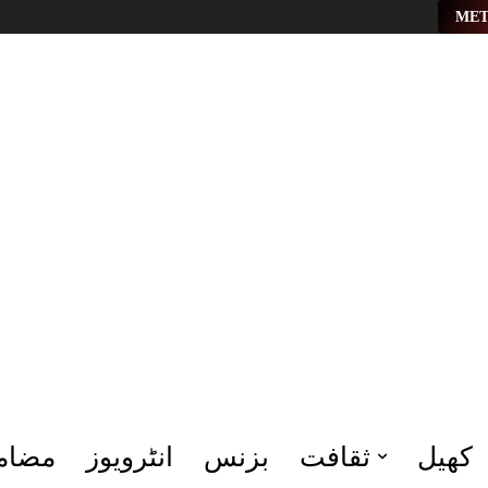
MET
کھیل
ثقافت
بزنس
انٹرویوز
مضام