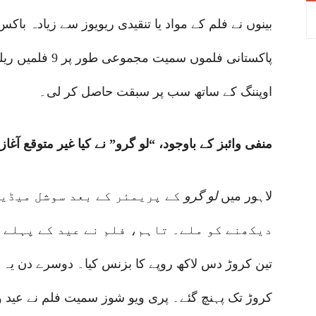
بینوں نے فلم کے مواد یا تنقیدی ریویوز سے زیادہ با
پاکستانی فلموں سمیت مجموعی طور پر 9 فلمیں ریلیز ہوئیں، لیکن
اوپننگ کے ساتھ سب پر سبقت حاصل کر لی۔
منفی وائبز کے باوجود، “لو گرو” نے کیا غیر متوقع آغاز
لاہور میں
لو گرو
کے پریمئر کے بعد سوشل میڈیا
کروڑ تک پہنچ گئے۔ پری ویو شوز سمیت فلم نے عید وی