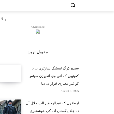
پہلا
- Advertisment -
مقبول ترین
سندھ ڈرگ ٹیسٹنگ لیبارٹری نے 5
کمپنیوں کے آئی وی انفیوژن سیٹس
کو غیر معیاری قرار دے دیا
August 6, 2026
ارطغرل کے عبدالرحمٰن الپ جلال آل
نے جلد پاکستان آنے کی خوشخبری