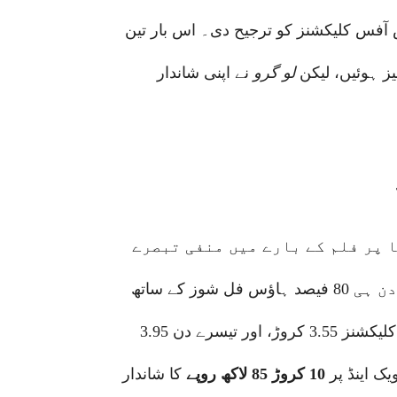
کس آفس کلیکشنز کو ترجیح دی۔ اس بار تین
لو گرو
نے اپنی شاندار
 پر فلم کے بارے میں منفی تبصرے
دیکھنے کو ملے۔ تاہم، فلم نے عید کے پہلے دن ہی 80 فیصد ہاؤس فل شوز کے ساتھ
تین کروڑ دس لاکھ روپے کا بزنس کیا۔ دوسرے دن یہ کلیکشنز 3.55 کروڑ، اور تیسرے دن 3.95
ک اینڈ پر
10 کروڑ 85 لاکھ روپے
کا شاندار