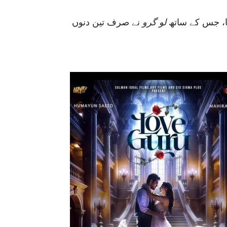
، جس کے ساتھ
لو گرو
نے صرف تین دنوں